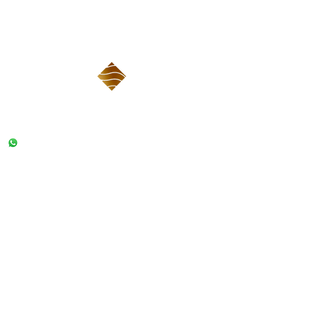
ELITE INSTITUTE
METODOLOGIA ELITE DE HIPNOSE TERAPÊUTICA
CONTATO
(11) 98888-7778
ENDEREÇOS
AV. BRIG. FARIA LIMA, 1461 - 6o ANDAR - PINHEIROS
AV. PAULISTA, 2064 - 21o ANDAR - CONSOLAÇÃO
R. VILELA, 665, 8o ANDAR - TATUAPÉ
R. GOMES DE CARVALHO, 1356, 5o ANDAR - V. OLÍMPIA
CONTATO@ELITEINSTITUTE.COM.BR
© 2020 por Elite Institute. Todos os direitos reservados