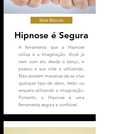
Sem Riscos
Hipnose é Segura
A ferramenta que a Hipnose
utiliza é a Imaginação. Você já
vem com ela desde o berço, e
passou a sua vida a utilizando.
Não existem maneiras de se criar
qualquer tipo de dano, lesão ou
sequela utilizando a imaginação.
Portanto, a Hipnose é uma
ferramenta segura e confiável.