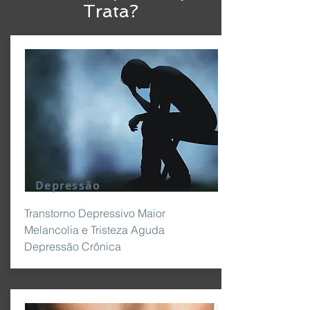
Trata?
Depressão
Transtorno Depressivo Maior
Melancolia e Tristeza Aguda
Depressão Crônica