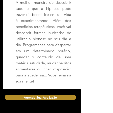
A melhor maneira de descobrir
tudo o que a hipnose pode
trazer de benefícios em sua vida
é experimentando. Além dos
benefícios terapêuticos, você vai
descobrir formas inusitadas de
utilizar a hipnose no seu dia a
dia. Programar-se para despertar
em um determinado horário,
guardar o conteúdo de uma
matéria estudada, mudar hábitos
alimentares ou criar disposição
para a academia... Você reina na
sua mente!
Agende Sua Avaliação