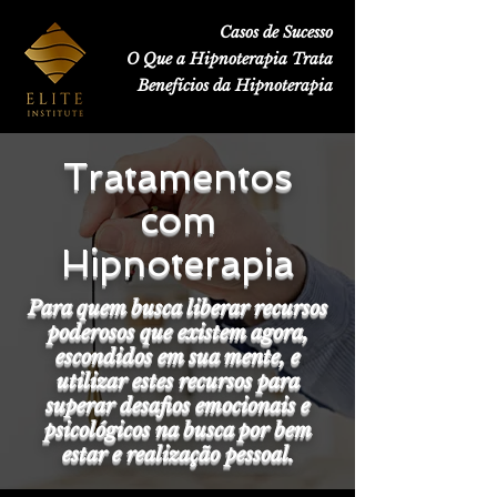
Casos de Sucesso
O Que a Hipnoterapia Trata
Benefícios da Hipnoterapia
Tratamentos
com
Hipnoterapia
Para quem busca liberar recursos
poderosos que existem agora,
escondidos em sua mente, e
utilizar estes recursos para
superar desafios emocionais e
psicológicos na busca por bem
estar e realização pessoal.