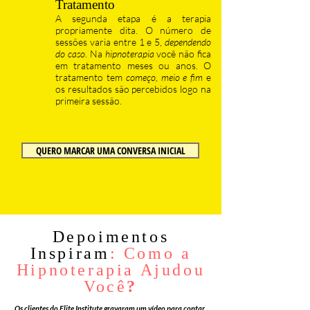
Tratamento
A segunda etapa é a terapia
propriamente dita. O número de
sessões varia entre 1 e 5,
dependendo
do caso
. Na
hipnoterapia
você não fica
em tratamento meses ou anos. O
tratamento tem
começo, meio e fim
e
os resultados são percebidos logo na
primeira sessão.
QUERO MARCAR UMA CONVERSA INICIAL
Depoimentos
Inspiram
: Como a
Hipnoterapia Ajudou
Você
?
Os clientes do Elite Institute gravaram um vídeo para contar.